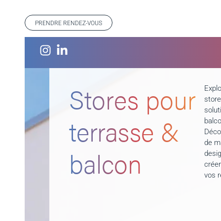
PRENDRE RENDEZ-VOUS
Stores pour
Expl
store
solut
terrasse &
balco
Déco
de ma
balcon
desi
créer
vos r