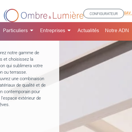
SAV 
CONFIGURATEUR
Particuliers
Entreprises
Actualités
Notre ADN
orez notre gamme de
s et choisissez la
ion qui sublimera votre
n ou terrasse.
uvrez une combinaison
tériaux de qualité et de
gn contemporain pour
 l’espace extérieur de
êves.