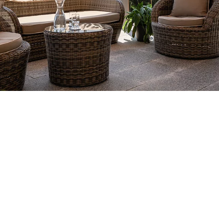
oque le charme des vacances dans le Sud et offre un refuge idéal po
e résistant assure un écoulement optimal de l’eau, tandis que des opt
l’éclairage d’ambiance LED élargisse