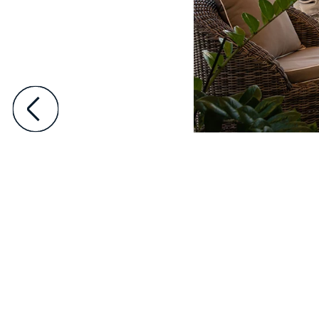
D’inspiration méditerranéenne, la pergola plissée év
qu’elle procure. En cas de pluie, le tissu robust