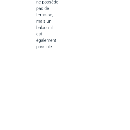
ne possède
pas de
terrasse,
mais un
balcon, il
est
également
possible
d’installer
un système
coulissant
et pivotant
pour une
solution
élégante et
pratique.
Prendre
rendez-
vous et
commencer
votre projet