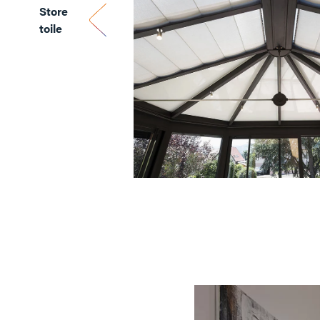
Store
toile