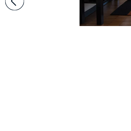
Offrez une protection de qualité à vos locaux comm
protection robuste et durable pour vos fenêtres, as
acoustique contribue au confort intérieur, créant un e
de couleurs, nos volets s’adapt