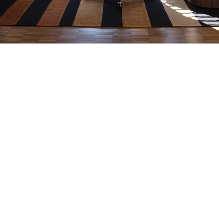
Choisissez des volets all
erciaux avec nos volets en aluminium. Fabriqués avec des matériaux
surant ainsi la sécurité de votre établissement. En plus de leur rési
nvironnement agréable pour vos employés et clients. Faciles d’entret
ent harmonieusement à l’esthétique de votre bâtiment, ajoutant ain